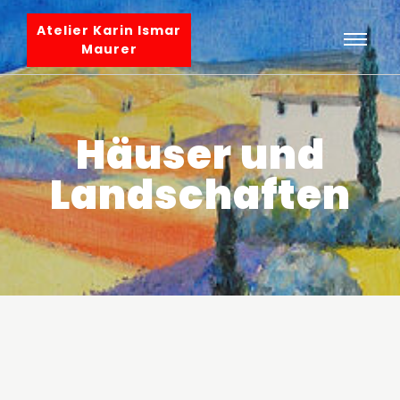
Atelier Karin Ismar
Maurer
Häuser und
Landschaften