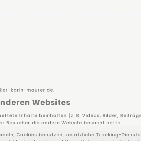
LERIE
ÜBER MICH
AKTUELLES
KONT
lier-karin-maurer.de.
anderen Websites
ttete Inhalte beinhalten (z. B. Videos, Bilder, Beiträg
der Besucher die andere Website besucht hätte.
eln, Cookies benutzen, zusätzliche Tracking-Dienste v