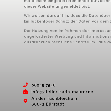
mit diesem eingebetteten Inhalt aufzeichne
dieser Website angemeldet bist.
Wir weisen darauf hin, dass die Datenüber
Ein lückenloser Schutz der Daten vor dem Zu
Der Nutzung von im Rahmen der Impressums
angeforderter Werbung und Informationsmat
ausdrücklich rechtliche Schritte im Fall
‭06245 7546
info@atelier-karin-maurer.de
An der Tuchbleiche 9
68642 Bürstadt